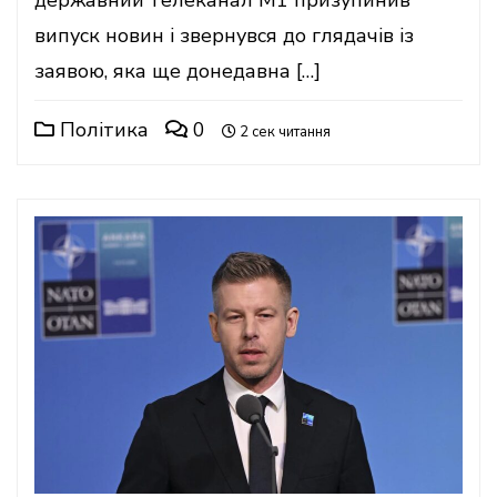
державний телеканал M1 призупинив
випуск новин і звернувся до глядачів із
заявою, яка ще донедавна […]
Політика
0
2 сек читання