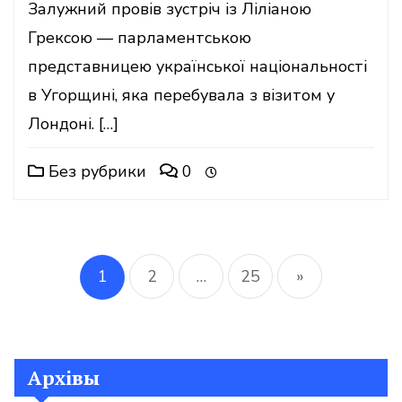
Залужний провів зустріч із Ліліаною
Грексою — парламентською
представницею української національності
в Угорщині, яка перебувала з візитом у
Лондоні. […]
Без рубрики
0
Пагінація
записів
1
2
…
25
»
Архівы