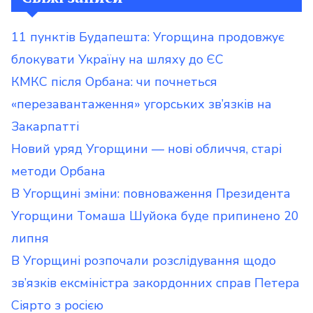
11 пунктів Будапешта: Угорщина продовжує
блокувати Україну на шляху до ЄС
КМКС після Орбана: чи почнеться
«перезавантаження» угорських зв’язків на
Закарпатті
Новий уряд Угорщини — нові обличчя, старі
методи Орбана
В Угорщині зміни: повноваження Президента
Угорщини Томаша Шуйока буде припинено 20
липня
В Угорщині розпочали розслідування щодо
зв’язків ексміністра закордонних справ Петера
Сіярто з росією