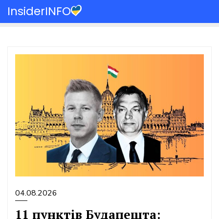
Перейти
InsiderINFO
до
вмісту
04.08.2026
11 пунктів Будапешта: