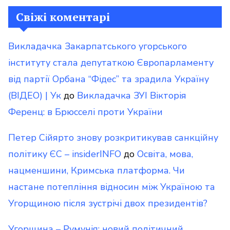
Свіжі коментарі
Викладачка Закарпатського угорського
інституту стала депутаткою Європарламенту
від партії Орбана “Фідес” та зрадила Україну
(ВІДЕО) | Ук
до
Викладачка ЗУІ Вікторія
Ференц: в Брюсселі проти України
Петер Сійярто знову розкритикував санкційну
політику ЄС – insiderINFO
до
Освіта, мова,
нацменшини, Кримська платформа. Чи
настане потепління відносин між Україною та
Угорщиною після зустрічі двох президентів?
Угорщина – Румунія: новий політичний