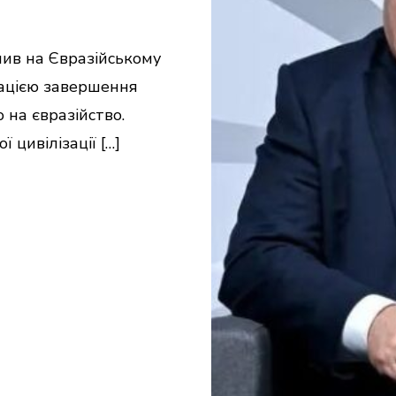
пив на Євразійському
рацією завершення
 на євразійство.
 цивілізації […]