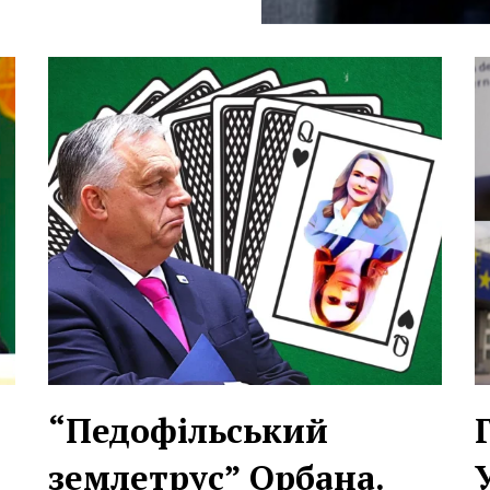
“Педофільський
землетрус” Орбана.