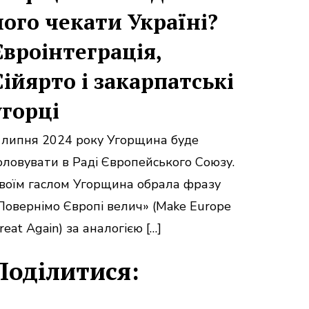
чого чекати Україні?
Євроінтеграція,
Сійярто і закарпатські
угорці
 липня 2024 року Угорщина буде
оловувати в Раді Європейського Союзу.
воїм гаслом Угорщина обрала фразу
Повернімо Європі велич» (Make Europe
reat Again) за аналогією […]
Поділитися: