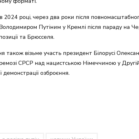
ному форматі.
в 2024 році, через два роки після повномасштабног
 з Володимиром Путіним у Кремлі після параду на Ч
позиції та Брюсселя.
ня також візьме участь президент Білорусі Олекс
емозі СРСР над нацистською Німеччиною у Другій с
ї демонстрації озброєння.