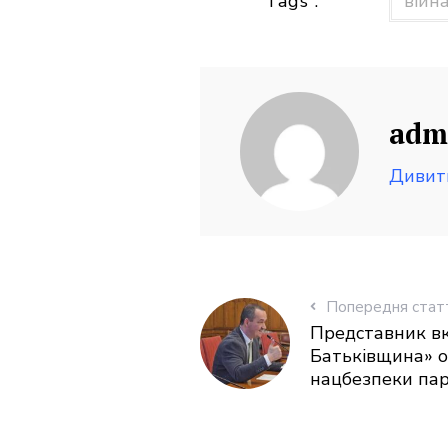
Tags :
війна
adm
Дивит
Попередня стат
Представник вк
Батьківщина» о
нацбезпеки па