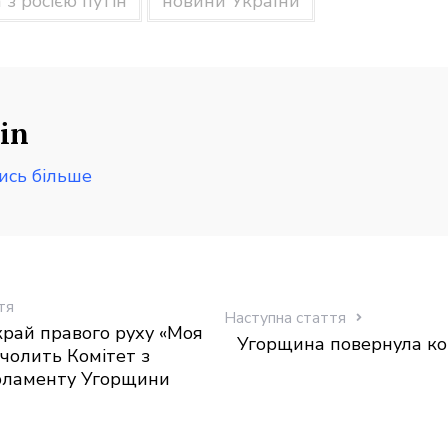
 з росією путін
новини України
in
ись більше
тя
Наступна стаття
рай правого руху «Моя
Угорщина повернула кош
чолить Комітет з
рламенту Угорщини