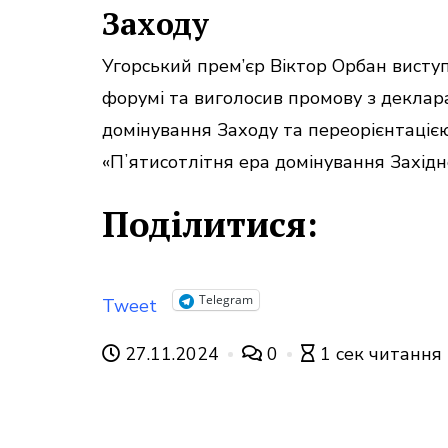
Заходу
Угорський прем’єр Віктор Орбан висту
форумі та виголосив промову з декла
домінування Заходу та переорієнтацією
«Пʼятисотлітня ера домінування Західної
Поділитися:
Telegram
Tweet
27.11.2024
0
1 сек читання