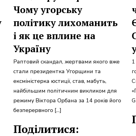
Чому угорську
у
політику лихоманить
і як це вплине на
Україну
Раптовий скандал, жертвами якого вже
1
стали президентка Угорщини та
г
ексміністерка юстиції, став, мабуть,
С
найбільшим політичним викликом для
«
режиму Віктора Орбана за 14 років його
G
безперервного […]
Поділитися: