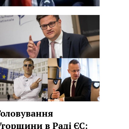
Головування
Угорщини в Раді ЄС: