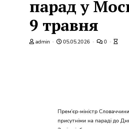
парад у Мос
9 травня
admin
05.05.2026
0
Прем’єр-міністр Словаччини 
присутніми на параді до Дня