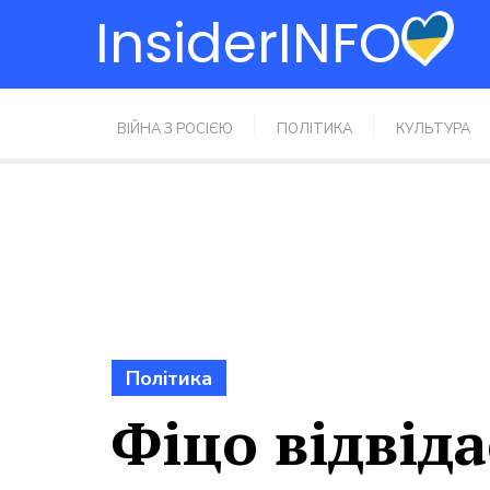
Перейти
InsiderINFO
до
вмісту
ВІЙНА З РОСІЄЮ
ПОЛІТИКА
КУЛЬТУРА
Політика
Фіцо відвіда