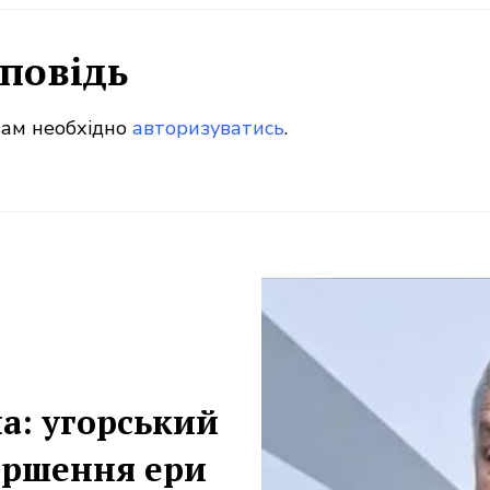
повідь
вам необхідно
авторизуватись
.
на: угорський
ершення ери