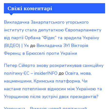
Свіжі коментарі
Викладачка Закарпатського угорського
інституту стала депутаткою Європарламенту
від партії Орбана “Фідес” та зрадила Україну
(ВІДЕО) | Ук
до
Викладачка ЗУІ Вікторія
Ференц: в Брюсселі проти України
Петер Сійярто знову розкритикував санкційну
політику ЄС – insiderINFO
до
Освіта, мова,
нацменшини, Кримська платформа. Чи
настане потепління відносин між Україною та
Угорщиною після зустрічі двох президентів?
Угорщина – Румунія: новий політичний