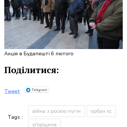
Акція в Будапешті 6 лютого
Поділитися:
Telegram
Tweet
війна з росією путін
орбан єс
Tags :
угорщина