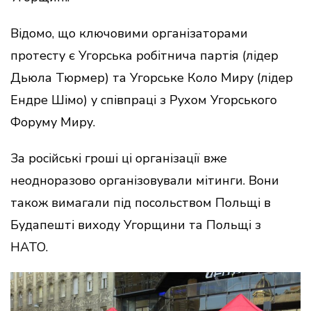
Відомо, що ключовими організаторами
протесту є Угорська робітнича партія (лідер
Дьюла Тюрмер) та Угорське Коло Миру (лідер
Ендре Шімо) у співпраці з Рухом Угорського
Форуму Миру.
За російські гроші ці організації вже
неодноразово організовували мітинги. Вони
також вимагали під посольством Польщі в
Будапешті виходу Угорщини та Польщі з
НАТО.