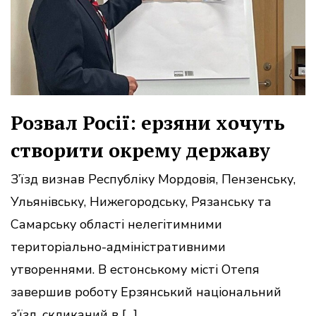
Розвал Росії: ерзяни хочуть
створити окрему державу
З’їзд визнав Республіку Мордовія, Пензенську,
Ульянівську, Нижегородську, Рязанську та
Самарську області нелегітимними
територіально-адміністративними
утвореннями. В естонському місті Отепя
завершив роботу Ерзянський національний
з’їзд, скликаний в […]