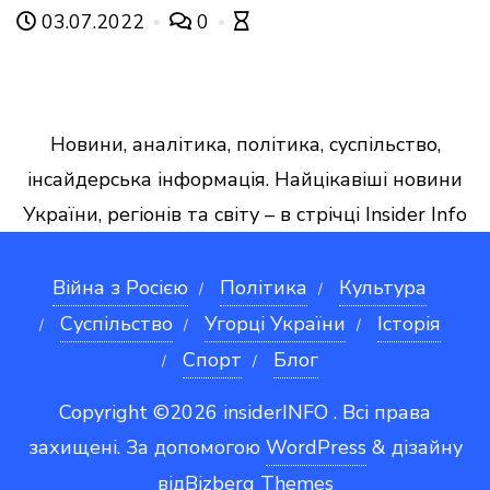
03.07.2022
0
Новини, аналітика, політика, суспільство,
інсайдерська інформація. Найцікавіші новини
України, регіонів та світу – в стрічці Insider Info
Війна з Росією
Політика
Культура
Суспільство
Угорці України
Iсторія
Спорт
Блог
Copyright ©2026 insiderINFO . Всі права
захищені.
За допомогою
WordPress
&
дізайну
від
Bizberg Themes