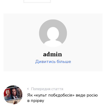
admin
Дивитись більше
Попередня стаття
Як «культ побєдобєсія» веде росію
в прірву