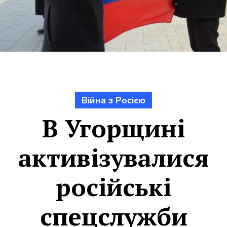
Війна з Росією
В Угорщині
активізувалися
російські
спецслужби