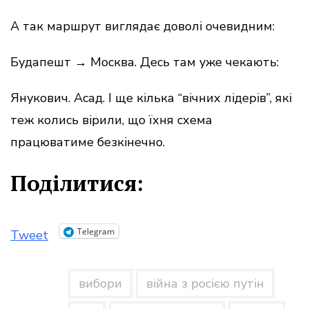
А так маршрут виглядає доволі очевидним:
Будапешт → Москва. Десь там уже чекають:
Янукович. Асад. І ще кілька “вічних лідерів”, які
теж колись вірили, що їхня схема
працюватиме безкінечно.
Поділитися:
Telegram
Tweet
вибори
війна з росією путін