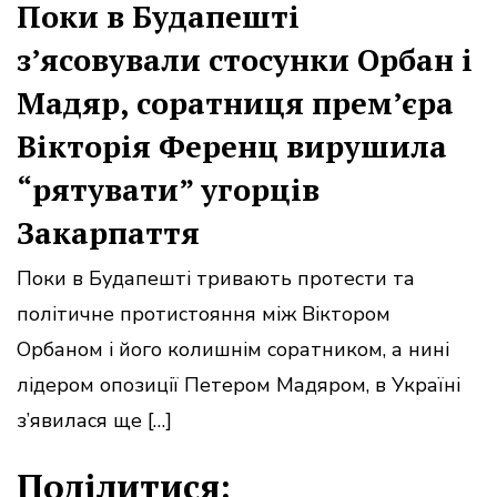
Поки в Будапешті
з’ясовували стосунки Орбан і
Мадяр, соратниця прем’єра
Вікторія Ференц вирушила
“рятувати” угорців
Закарпаття
Поки в Будапешті тривають протести та
політичне протистояння між Віктором
Орбаном і його колишнім соратником, а нині
лідером опозиції Петером Мадяром, в Україні
з’явилася ще […]
Поділитися: