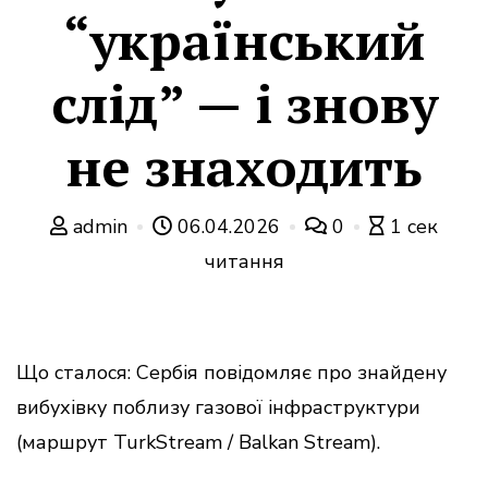
“український
слід” — і знову
не знаходить
admin
06.04.2026
0
1 сек
читання
Що сталося: Сербія повідомляє про знайдену
вибухівку поблизу газової інфраструктури
(маршрут TurkStream / Balkan Stream).