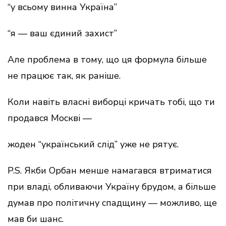
“у всьому винна Україна”
“я — ваш єдиний захист”
Але проблема в тому, що ця формула більше
не працює так, як раніше.
Коли навіть власні виборці кричать тобі, що ти
продався Москві —
жоден “український слід” уже не рятує.
P.S. Якби Орбан менше намагався втриматися
при владі, обливаючи Україну брудом, а більше
думав про політичну спадщину — можливо, ще
мав би шанс.